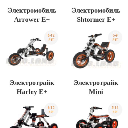
Электромобиль
Электромобиль
Arrower Е+
Shtormer Е+
6-12
5-9
лет
лет
Электротрайк
Электротрайк
Harley Е+
Mini
6-12
5-16
лет
лет