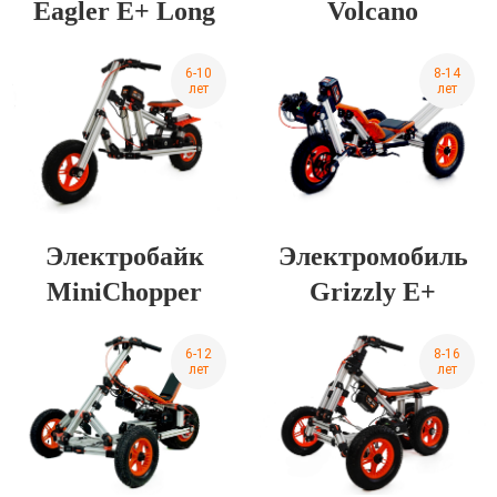
Eagler E+ Long
Volcano
6-10
8-14
лет
лет
Электробайк
Электромобиль
MiniChopper
Grizzly E+
6-12
8-16
лет
лет