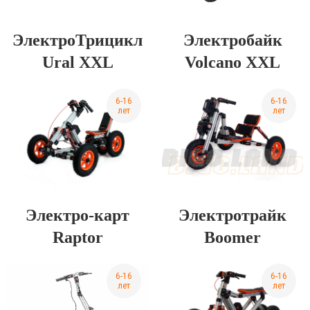
ЭлектроТрицикл
Электробайк
Ural XXL
Volcano XXL
6-16
6-16
лет
лет
Электро-карт
Электротрайк
Raptor
Boomer
6-16
6-16
лет
лет