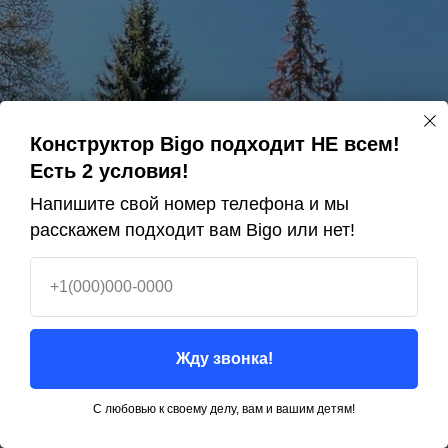
Набор Bigo Electro Усиленный 2
Конструктор Bigo подходит НЕ всем!
мотора
Есть 2 условия!
265 000 ₽
Напишите свой номер телефона и мы
219 000 ₽
расскажем подходит вам Bigo или нет!
В рассрочку 20,4 т.р./мес.
+1(000)000-0000
Впишите имя и телефон и получите набор со
скидкой!
Жду звонка!
С любовью к своему делу, вам и вашим детям!