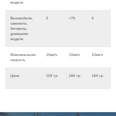
Веломобили,
0
>70
0
самокаты,
беговелы,
домашние
модели
Максимальная
10км/ч
10км/ч
10км/ч
скорость
Цена
159 т.р.
184 т.р.
184 т.р.