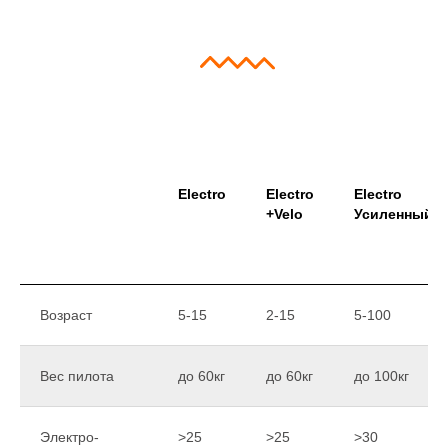
Electro
Electro
Electro
+Velo
Усиленный
Возраст
5-15
2-15
5-100
Вес пилота
до 60кг
до 60кг
до 100кг
Электро-
>25
>25
>30
модели